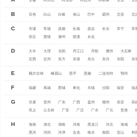
安徽
阿尔山
阿克苏
阿拉尔
阿勒泰
安达
安
B
百色
白山
白银
保山
巴中
霸州
北安
北
C
岑溪
常德
昌都
长葛
昌吉
长乐
常宁
常
崇左
楚雄
滁州
慈溪
从化
D
大丰
大理
当阳
丹江口
丹阳
儋州
大石桥
定西
定州
东方
东港
东台
东兴
东阳
东
E
额尔古纳
峨眉山
恩平
恩施
二连浩特
鄂州
F
福建
凤城
肥城
奉化
丰镇
汾阳
福安
福
G
甘肃
贵州
广东
广西
盖州
赣州
高安
高
巩义
公主岭
广安
广汉
广水
广元
贵港
H
海南
湖北
湖南
河南
黑龙江
河北
海城
黑河
河间
河津
合龙
衡水
衡阳
贺山
和