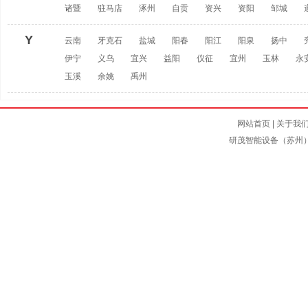
诸暨
驻马店
涿州
自贡
资兴
资阳
邹城
Y
云南
牙克石
盐城
阳春
阳江
阳泉
扬中
伊宁
义乌
宜兴
益阳
仪征
宜州
玉林
永
玉溪
余姚
禹州
网站首页
|
关于我
研茂智能设备（苏州