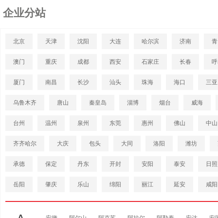
企业分站
北京
天津
沈阳
大连
哈尔滨
济南
青
澳门
重庆
成都
西安
石家庄
长春
呼
厦门
南昌
长沙
汕头
珠海
海口
三亚
乌鲁木齐
唐山
秦皇岛
淄博
烟台
威海
台州
温州
泉州
东莞
惠州
佛山
中山
齐齐哈尔
大庆
包头
大同
洛阳
潍坊
承德
保定
丹东
开封
安阳
泰安
日照
岳阳
肇庆
乐山
绵阳
丽江
延安
咸阳
A