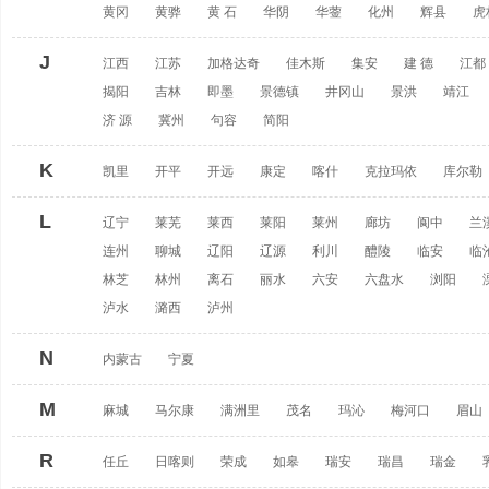
黄冈
黄骅
黄 石
华阴
华蓥
化州
辉县
虎
J
江西
江苏
加格达奇
佳木斯
集安
建 德
江都
揭阳
吉林
即墨
景德镇
井冈山
景洪
靖江
济 源
冀州
句容
简阳
K
凯里
开平
开远
康定
喀什
克拉玛依
库尔勒
L
辽宁
莱芜
莱西
莱阳
莱州
廊坊
阆中
兰
连州
聊城
辽阳
辽源
利川
醴陵
临安
临
林芝
林州
离石
丽水
六安
六盘水
浏阳
泸水
潞西
泸州
N
内蒙古
宁夏
M
麻城
马尔康
满洲里
茂名
玛沁
梅河口
眉山
R
任丘
日喀则
荣成
如皋
瑞安
瑞昌
瑞金