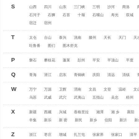
S
山西
四川
山东
三门峡
三明
沙河
商洛
石河子
石狮
石首
十堰
石嘴山
寿光
双城
宿迁
宿州
T
太仓
台山
泰兴
洮南
滕州
天长
天门
天
吐鲁番
图们
图木舒克
P
磐石
攀枝花
蓬莱
彭州
平安
平顶山
平度
Q
青海
潜江
启东
青铜峡
庆阳
清远
清镇
W
万宁
万源
卫辉
渭南
文昌
文登
温岭
文
乌苏
武威
武穴
武夷山
五指山
吴忠
梧州
X
新疆
西藏
兴城
香格里拉
湘潭
湘 乡
襄阳
辛集
新乐
新 密
新民
新乡
信阳
新沂
新
Z
浙江
枣庄
增城
扎兰屯
张家界
张家口
漳平